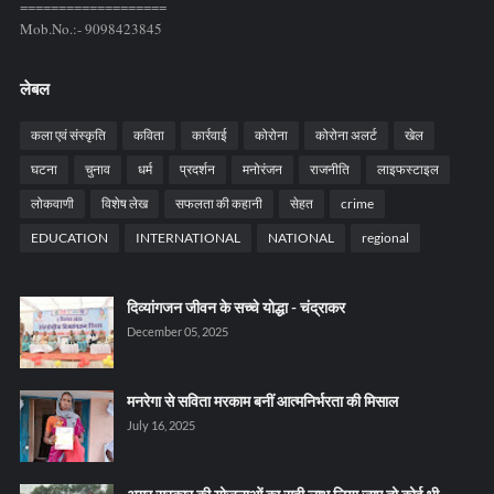
===================
Mob.No.:- 9098423845
लेबल
कला एवं संस्कृति
कविता
कार्रवाई
कोरोना
कोरोना अलर्ट
खेल
घटना
चुनाव
धर्म
प्रदर्शन
मनोरंजन
राजनीति
लाइफस्टाइल
लोकवाणी
विशेष लेख
सफलता की कहानी
सेहत
crime
EDUCATION
INTERNATIONAL
NATIONAL
regional
दिव्यांगजन जीवन के सच्चे योद्धा - चंद्राकर
December 05, 2025
मनरेगा से सविता मरकाम बनीं आत्मनिर्भरता की मिसाल
July 16, 2025