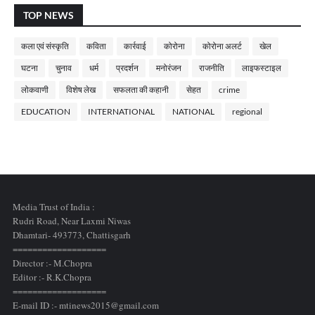
TOP NEWS
कला एवं संस्कृति
कविता
कार्रवाई
कोरोना
कोरोना अलर्ट
खेल
घटना
चुनाव
धर्म
प्रदर्शन
मनोरंजन
राजनीति
लाइफस्टाइल
लोकवाणी
विशेष लेख
सफलता की कहानी
सेहत
crime
EDUCATION
INTERNATIONAL
NATIONAL
regional
Media Trust of India :
Rudri Road, Near Laxmi Niwas
Dhamtari- 493773,
Chattisgarh
===================
Director :- M.Chopra
Editor :- R.K.Chopra
===================
E-mail ID :- mtinews2015@gmail.com