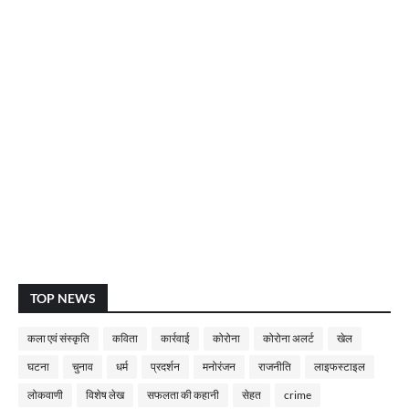
TOP NEWS
कला एवं संस्कृति
कविता
कार्रवाई
कोरोना
कोरोना अलर्ट
खेल
घटना
चुनाव
धर्म
प्रदर्शन
मनोरंजन
राजनीति
लाइफस्टाइल
लोकवाणी
विशेष लेख
सफलता की कहानी
सेहत
crime