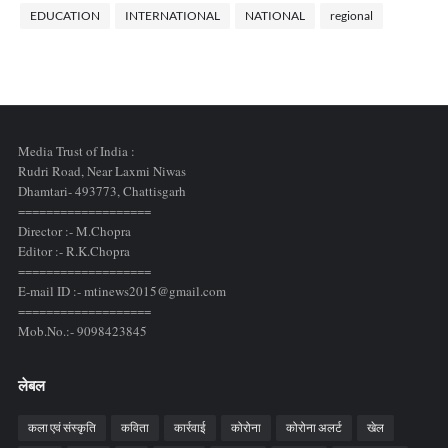
EDUCATION
INTERNATIONAL
NATIONAL
regional
Media Trust of India :
Rudri Road, Near Laxmi Niwas
Dhamtari- 493773,
Chattisgarh
===================
Director :- M.Chopra
Editor :- R.K.Chopra
===================
E-mail ID :- mtinews2015@gmail.com
===================
Mob.No.:- 9098423845
लेबल
कला एवं संस्कृति
कविता
कार्रवाई
कोरोना
कोरोना अलर्ट
खेल