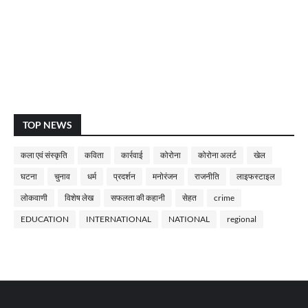
TOP NEWS
कला एवं संस्कृति
कविता
कार्रवाई
कोरोना
कोरोना अलर्ट
खेल
घटना
चुनाव
धर्म
प्रदर्शन
मनोरंजन
राजनीति
लाइफस्टाइल
लोकवाणी
विशेष लेख
सफलता की कहानी
सेहत
crime
EDUCATION
INTERNATIONAL
NATIONAL
regional