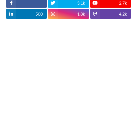
3.1k
2.7k
500
1.8k
4.2k