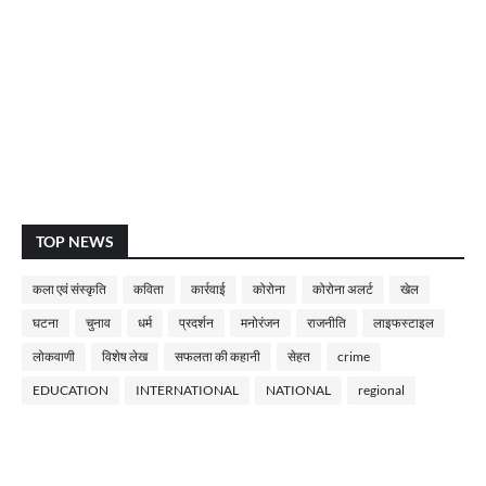
TOP NEWS
कला एवं संस्कृति
कविता
कार्रवाई
कोरोना
कोरोना अलर्ट
खेल
घटना
चुनाव
धर्म
प्रदर्शन
मनोरंजन
राजनीति
लाइफस्टाइल
लोकवाणी
विशेष लेख
सफलता की कहानी
सेहत
crime
EDUCATION
INTERNATIONAL
NATIONAL
regional