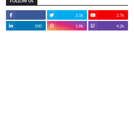
FOLLOW US
3.1k
2.7k
500
1.8k
4.2k