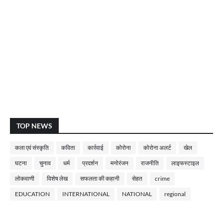
TOP NEWS
कला एवं संस्कृति
कविता
कार्रवाई
कोरोना
कोरोना अलर्ट
खेल
घटना
चुनाव
धर्म
प्रदर्शन
मनोरंजन
राजनीति
लाइफस्टाइल
लोकवाणी
विशेष लेख
सफलता की कहानी
सेहत
crime
EDUCATION
INTERNATIONAL
NATIONAL
regional