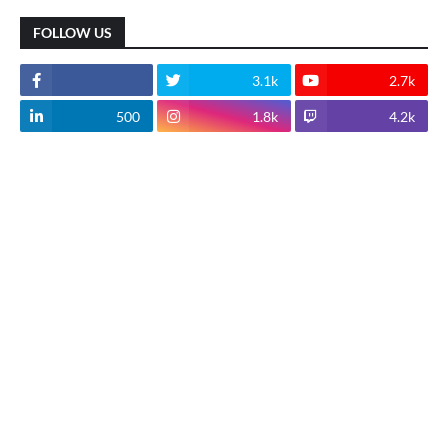
FOLLOW US
3.1k
2.7k
500
1.8k
4.2k