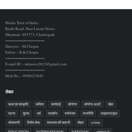
Media Trust of India :
Rudri Road, Near Laxmi Niwas
Dhamtari- 493773,
Chattisgarh
===================
Director :- M.Chopra
Editor :- R.K.Chopra
===================
E-mail ID :- mtinews2015@gmail.com
===================
Mob.No.:- 9098423845
लेबल
कला एवं संस्कृति
कविता
कार्रवाई
कोरोना
कोरोना अलर्ट
खेल
घटना
चुनाव
धर्म
प्रदर्शन
मनोरंजन
राजनीति
लाइफस्टाइल
लोकवाणी
विशेष लेख
सफलता की कहानी
सेहत
crime
EDUCATION
INTERNATIONAL
NATIONAL
regional