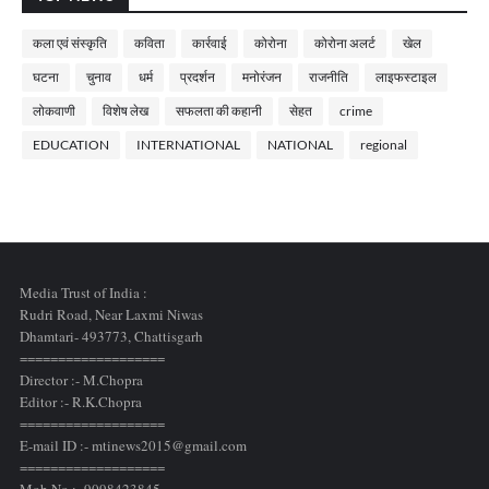
कला एवं संस्कृति
कविता
कार्रवाई
कोरोना
कोरोना अलर्ट
खेल
घटना
चुनाव
धर्म
प्रदर्शन
मनोरंजन
राजनीति
लाइफस्टाइल
लोकवाणी
विशेष लेख
सफलता की कहानी
सेहत
crime
EDUCATION
INTERNATIONAL
NATIONAL
regional
Media Trust of India :
Rudri Road, Near Laxmi Niwas
Dhamtari- 493773,
Chattisgarh
===================
Director :- M.Chopra
Editor :- R.K.Chopra
===================
E-mail ID :- mtinews2015@gmail.com
===================