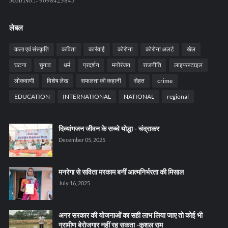
Mob.No.:- 9098423845
लेबल
कला एवं संस्कृति
कविता
कार्रवाई
कोरोना
कोरोना अलर्ट
खेल
घटना
चुनाव
धर्म
प्रदर्शन
मनोरंजन
राजनीति
लाइफस्टाइल
लोकवाणी
विशेष लेख
सफलता की कहानी
सेहत
crime
EDUCATION
INTERNATIONAL
NATIONAL
regional
दिव्यांगजन जीवन के सच्चे योद्धा - चंद्राकर
December 05, 2025
मनरेगा से सविता मरकाम बनीं आत्मनिर्भरता की मिसाल
July 16, 2025
अगर सरकार की योजनाओं का सही लाभ लिया जाए तो कोई भी
ग्रामीण बेरोजगार नहीं रह सकता -कुशल राम