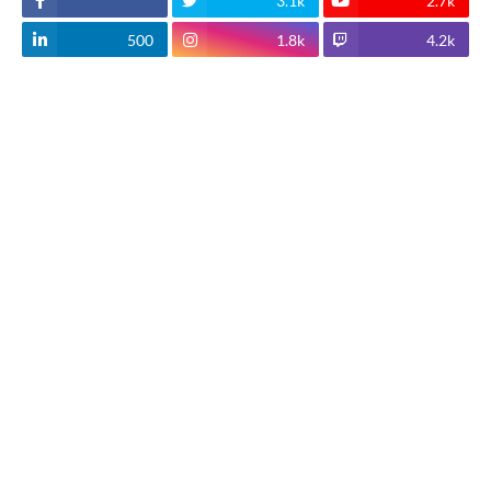
3.1k
2.7k
500
1.8k
4.2k