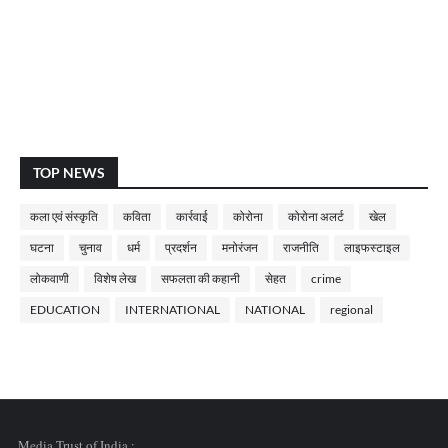
TOP NEWS
कला एवं संस्कृति
कविता
कार्रवाई
कोरोना
कोरोना अलर्ट
खेल
घटना
चुनाव
धर्म
प्रदर्शन
मनोरंजन
राजनीति
लाइफस्टाइल
लोकवाणी
विशेष लेख
सफलता की कहानी
सेहत
crime
EDUCATION
INTERNATIONAL
NATIONAL
regional
Media Trust of India :