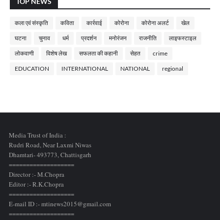
TOP NEWS
कला एवं संस्कृति
कविता
कार्रवाई
कोरोना
कोरोना अलर्ट
खेल
घटना
चुनाव
धर्म
प्रदर्शन
मनोरंजन
राजनीति
लाइफस्टाइल
लोकवाणी
विशेष लेख
सफलता की कहानी
सेहत
crime
EDUCATION
INTERNATIONAL
NATIONAL
regional
Media Trust of India :
Rudri Road, Near Laxmi Niwas
Dhamtari- 493773,
Chattisgarh
===================
Director :- M.Chopra
Editor :- R.K.Chopra
===================
E-mail ID :- mtinews2015@gmail.com
===================