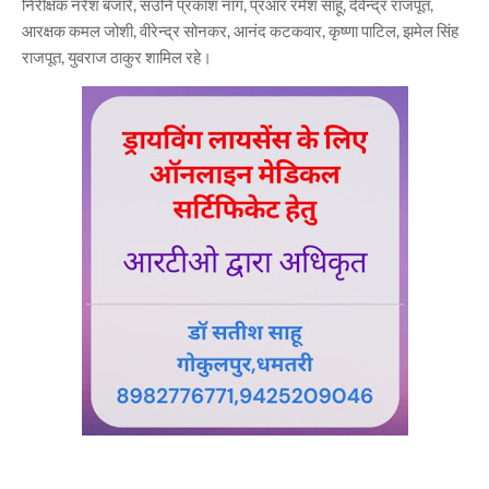
निरीक्षक नरेश बंजारे, सउनि प्रकाश नाग, प्रआर रमेश साहू, देवेन्द्र राजपूत,
आरक्षक कमल जोशी, वीरेन्द्र सोनकर, आनंद कटकवार, कृष्णा पाटिल, झमेल सिंह
राजपूत, युवराज ठाकुर शामिल रहे।