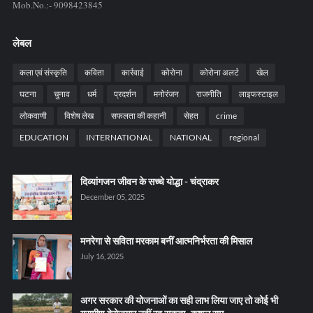
Mob.No.:- 9098423845
लेबल
कला एवं संस्कृति
कविता
कार्रवाई
कोरोना
कोरोना अलर्ट
खेल
घटना
चुनाव
धर्म
प्रदर्शन
मनोरंजन
राजनीति
लाइफस्टाइल
लोकवाणी
विशेष लेख
सफलता की कहानी
सेहत
crime
EDUCATION
INTERNATIONAL
NATIONAL
regional
दिव्यांगजन जीवन के सच्चे योद्धा - चंद्राकर
December 05, 2025
मनरेगा से सविता मरकाम बनीं आत्मनिर्भरता की मिसाल
July 16, 2025
अगर सरकार की योजनाओं का सही लाभ लिया जाए तो कोई भी