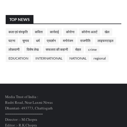
TOP NEWS
कला एवं संस्कृति
कविता
कार्रवाई
कोरोना
कोरोना अलर्ट
खेल
घटना
चुनाव
धर्म
प्रदर्शन
मनोरंजन
राजनीति
लाइफस्टाइल
लोकवाणी
विशेष लेख
सफलता की कहानी
सेहत
crime
EDUCATION
INTERNATIONAL
NATIONAL
regional
Media Trust of India :
Rudri Road, Near Laxmi Niwas
Dhamtari- 493773,
Chattisgarh
===================
Director :- M.Chopra
Editor :- R.K.Chopra