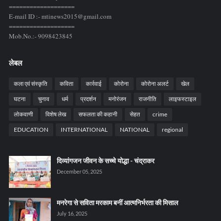
===================
E-mail ID :- mtinews2015@gmail.com
===================
Mob.No.:- 9098423845
लेबल
कला एवं संस्कृति
कविता
कार्रवाई
कोरोना
कोरोना अलर्ट
खेल
घटना
चुनाव
धर्म
प्रदर्शन
मनोरंजन
राजनीति
लाइफस्टाइल
लोकवाणी
विशेष लेख
सफलता की कहानी
सेहत
crime
EDUCATION
INTERNATIONAL
NATIONAL
regional
दिव्यांगजन जीवन के सच्चे योद्धा - चंद्राकर
December 05, 2025
मनरेगा से सविता मरकाम बनीं आत्मनिर्भरता की मिसाल
July 16, 2025