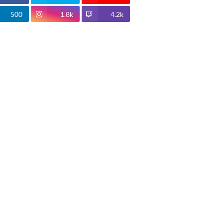
500
1.8k
4.2k