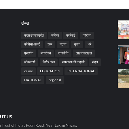
लेबल
कला एवं संस्कृति
कविता
कार्रवाई
कोरोना
कोरोना अलर्ट
खेल
घटना
चुनाव
धर्म
प्रदर्शन
मनोरंजन
राजनीति
लाइफस्टाइल
लोकवाणी
विशेष लेख
सफलता की कहानी
सेहत
crime
EDUCATION
INTERNATIONAL
NATIONAL
regional
UT US
 Trust of India : Rudri Road, Near Laxmi Niwas,