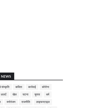
P NEWS
ं संस्कृति
कविता
कार्रवाई
कोरोना
 अलर्ट
खेल
घटना
चुनाव
धर्म
न
मनोरंजन
राजनीति
लाइफस्टाइल