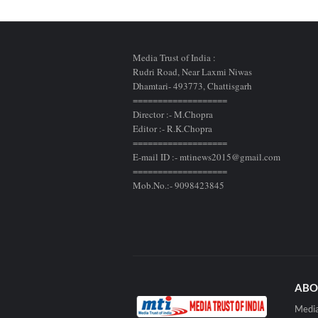
Media Trust of India :
Rudri Road, Near Laxmi Niwas
Dhamtari- 493773,
Chattisgarh
===================
Director :- M.Chopra
Editor :- R.K.Chopra
===================
E-mail ID :- mtinews2015@gmail.com
===================
Mob.No.:- 9098423845
ABO
Media