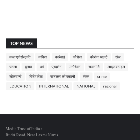
TOP NEWS
कला एवं संस्कृति
कविता
कार्रवाई
कोरोना
कोरोना अलर्ट
खेल
घटना
चुनाव
धर्म
प्रदर्शन
मनोरंजन
राजनीति
लाइफस्टाइल
लोकवाणी
विशेष लेख
सफलता की कहानी
सेहत
crime
EDUCATION
INTERNATIONAL
NATIONAL
regional
Media Trust of India :
Rudri Road, Near Laxmi Niwas