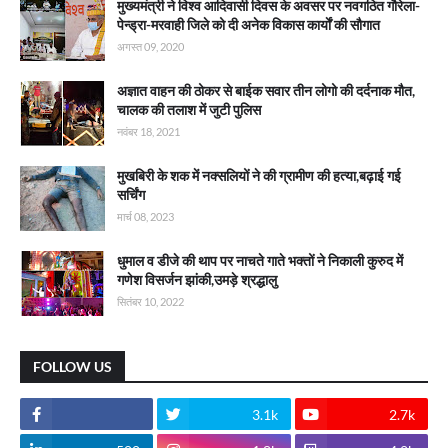
मुख्यमंत्री ने विश्व आदिवासी दिवस के अवसर पर नवगठित गौरेला-
पेन्ड्रा-मरवाही जिले को दी अनेक विकास कार्याें की सौगात
अगस्त 09, 2020
अज्ञात वाहन की ठोकर से बाईक सवार तीन लोगो की दर्दनाक मौत,
चालक की तलाश में जुटी पुलिस
नवंबर 18, 2021
मुखबिरी के शक में नक्सलियों ने की ग्रामीण की हत्या,बढ़ाई गई
सर्चिंग
मार्च 08, 2023
धुमाल व डीजे की थाप पर नाचते गाते भक्तों ने निकाली कुरुद में
गणेश विसर्जन झांकी,उमड़े श्रद्धालु
सितंबर 10, 2022
FOLLOW US
3.1k
2.7k