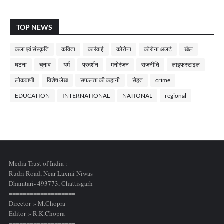
TOP NEWS
कला एवं संस्कृति
कविता
कार्रवाई
कोरोना
कोरोना अलर्ट
खेल
घटना
चुनाव
धर्म
प्रदर्शन
मनोरंजन
राजनीति
लाइफस्टाइल
लोकवाणी
विशेष लेख
सफलता की कहानी
सेहत
crime
EDUCATION
INTERNATIONAL
NATIONAL
regional
Media Trust of India :
Rudri Road, Near Laxmi Niwas
Dhamtari- 493773,
Chattisgarh
===================
Director :- M.Chopra
Editor :- R.K.Chopra
===================