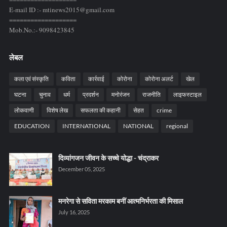
E-mail ID :- mtinews2015@gmail.com
===================
Mob.No.:- 9098423845
लेबल
कला एवं संस्कृति
कविता
कार्रवाई
कोरोना
कोरोना अलर्ट
खेल
घटना
चुनाव
धर्म
प्रदर्शन
मनोरंजन
राजनीति
लाइफस्टाइल
लोकवाणी
विशेष लेख
सफलता की कहानी
सेहत
crime
EDUCATION
INTERNATIONAL
NATIONAL
regional
दिव्यांगजन जीवन के सच्चे योद्धा - चंद्राकर
December 05, 2025
मनरेगा से सविता मरकाम बनीं आत्मनिर्भरता की मिसाल
July 16, 2025