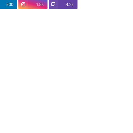
500
1.8k
4.2k