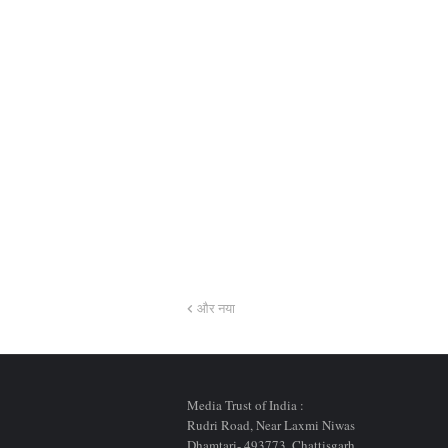
और नया
Media Trust of India :
Rudri Road, Near Laxmi Niwas
Dhamtari- 493773,
Chattisgarh