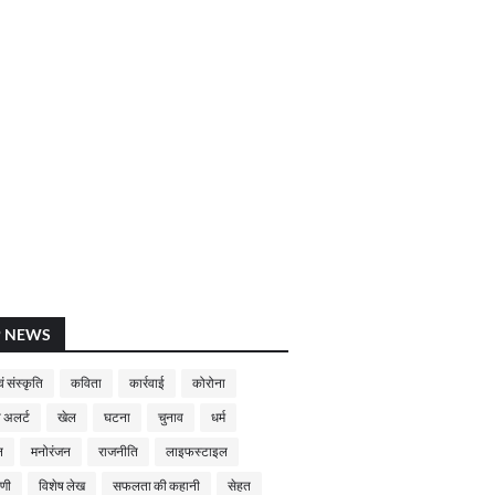
P NEWS
ं संस्कृति
कविता
कार्रवाई
कोरोना
 अलर्ट
खेल
घटना
चुनाव
धर्म
न
मनोरंजन
राजनीति
लाइफस्टाइल
णी
विशेष लेख
सफलता की कहानी
सेहत