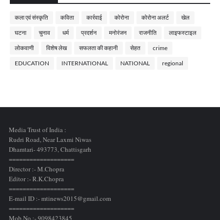
कला एवं संस्कृति
कविता
कार्रवाई
कोरोना
कोरोना अलर्ट
खेल
घटना
चुनाव
धर्म
प्रदर्शन
मनोरंजन
राजनीति
लाइफस्टाइल
लोकवाणी
विशेष लेख
सफलता की कहानी
सेहत
crime
EDUCATION
INTERNATIONAL
NATIONAL
regional
Media Trust of India :
Rudri Road, Near Laxmi Niwas
Dhamtari- 493773,
Chattisgarh
===================
Director :- M.Chopra
Editor :- R.K.Chopra
===================
E-mail ID :- mtinews2015@gmail.com
===================
Mob.No.:- 9098423845