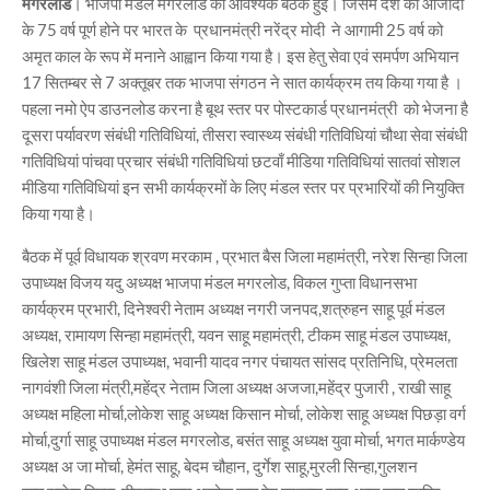
मगरलोड
। भाजपा मंडल मगरलोड की आवश्यक बैठक हुई। जिसमें देश की आजादी
के 75 वर्ष पूर्ण होने पर भारत के प्रधानमंत्री नरेंद्र मोदी ने आगामी 25 वर्ष को
अमृत काल के रूप में मनाने आह्वान किया गया है। इस हेतु सेवा एवं समर्पण अभियान
17 सितम्बर से 7 अक्तूबर तक भाजपा संगठन ने सात कार्यक्रम तय किया गया है ।
पहला नमो ऐप डाउनलोड करना है बूथ स्तर पर पोस्टकार्ड प्रधानमंत्री को भेजना है
दूसरा पर्यावरण संबंधी गतिविधियां, तीसरा स्वास्थ्य संबंधी गतिविधियां चौथा सेवा संबंधी
गतिविधियां पांचवा प्रचार संबंधी गतिविधियां छटवाँ मीडिया गतिविधियां सातवां सोशल
मीडिया गतिविधियां इन सभी कार्यक्रमों के लिए मंडल स्तर पर प्रभारियों की नियुक्ति
किया गया है।
बैठक में पूर्व विधायक श्रवण मरकाम , प्रभात बैस जिला महामंत्री, नरेश सिन्हा जिला
उपाध्यक्ष विजय यदु अध्यक्ष भाजपा मंडल मगरलोड, विकल गुप्ता विधानसभा
कार्यक्रम प्रभारी, दिनेश्वरी नेताम अध्यक्ष नगरी जनपद,शत्रुहन साहू पूर्व मंडल
अध्यक्ष, रामायण सिन्हा महामंत्री, यवन साहू महामंत्री, टीकम साहू मंडल उपाध्यक्ष,
खिलेश साहू मंडल उपाध्यक्ष, भवानी यादव नगर पंचायत सांसद प्रतिनिधि, प्रेमलता
नागवंशी जिला मंत्री,महेंद्र नेताम जिला अध्यक्ष अजजा,महेंद्र पुजारी , राखी साहू
अध्यक्ष महिला मोर्चा,लोकेश साहू अध्यक्ष किसान मोर्चा, लोकेश साहू अध्यक्ष पिछड़ा वर्ग
मोर्चा,दुर्गा साहू उपाध्यक्ष मंडल मगरलोड, बसंत साहू अध्यक्ष युवा मोर्चा, भगत मार्कण्डेय
अध्यक्ष अ जा मोर्चा, हेमंत साहू, बेदम चौहान, दुर्गेश साहू,मुरली सिन्हा,गुलशन