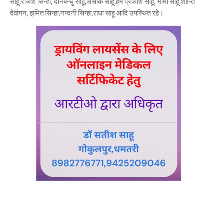
साहू,राजेश सिन्हा, दीनबन्धु साहू,असोक साहू,हेम प्रकाश साहू, भामा साहू,शान्ति
देवांगन, झमित सिन्हा,नन्दनी सिन्हा,राधा साहू आदि उपस्थित रहे।