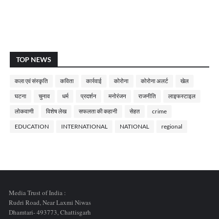
TOP NEWS
कला एवं संस्कृति
कविता
कार्रवाई
कोरोना
कोरोना अलर्ट
खेल
घटना
चुनाव
धर्म
प्रदर्शन
मनोरंजन
राजनीति
लाइफस्टाइल
लोकवाणी
विशेष लेख
सफलता की कहानी
सेहत
crime
EDUCATION
INTERNATIONAL
NATIONAL
regional
Media Trust of India :
Rudri Road, Near Laxmi Niwas
Dhamtari- 493773,
Chattisgarh