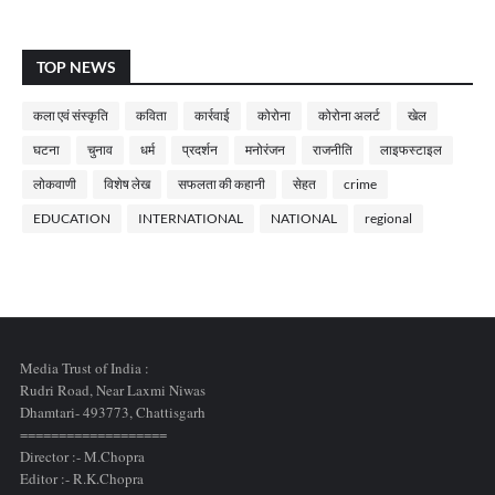
TOP NEWS
कला एवं संस्कृति
कविता
कार्रवाई
कोरोना
कोरोना अलर्ट
खेल
घटना
चुनाव
धर्म
प्रदर्शन
मनोरंजन
राजनीति
लाइफस्टाइल
लोकवाणी
विशेष लेख
सफलता की कहानी
सेहत
crime
EDUCATION
INTERNATIONAL
NATIONAL
regional
Media Trust of India :
Rudri Road, Near Laxmi Niwas
Dhamtari- 493773,
Chattisgarh
===================
Director :- M.Chopra
Editor :- R.K.Chopra