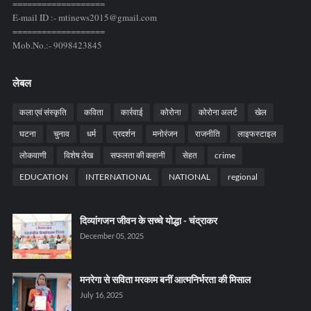
===================
E-mail ID :- mtinews2015@gmail.com
===================
Mob.No.:- 9098423845
लेबल
कला एवं संस्कृति
कविता
कार्रवाई
कोरोना
कोरोना अलर्ट
खेल
घटना
चुनाव
धर्म
प्रदर्शन
मनोरंजन
राजनीति
लाइफस्टाइल
लोकवाणी
विशेष लेख
सफलता की कहानी
सेहत
crime
EDUCATION
INTERNATIONAL
NATIONAL
regional
दिव्यांगजन जीवन के सच्चे योद्धा - चंद्राकर
December 05, 2025
मनरेगा से सविता मरकाम बनीं आत्मनिर्भरता की मिसाल
July 16, 2025