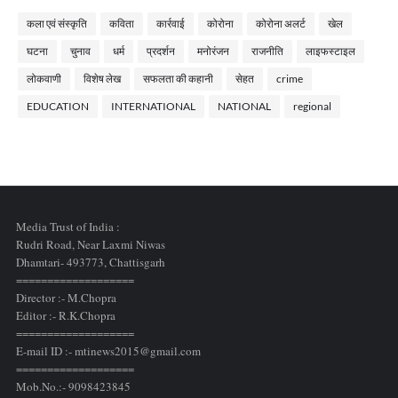
कला एवं संस्कृति
कविता
कार्रवाई
कोरोना
कोरोना अलर्ट
खेल
घटना
चुनाव
धर्म
प्रदर्शन
मनोरंजन
राजनीति
लाइफस्टाइल
लोकवाणी
विशेष लेख
सफलता की कहानी
सेहत
crime
EDUCATION
INTERNATIONAL
NATIONAL
regional
Media Trust of India :
Rudri Road, Near Laxmi Niwas
Dhamtari- 493773,
Chattisgarh
===================
Director :- M.Chopra
Editor :- R.K.Chopra
===================
E-mail ID :- mtinews2015@gmail.com
===================
Mob.No.:- 9098423845