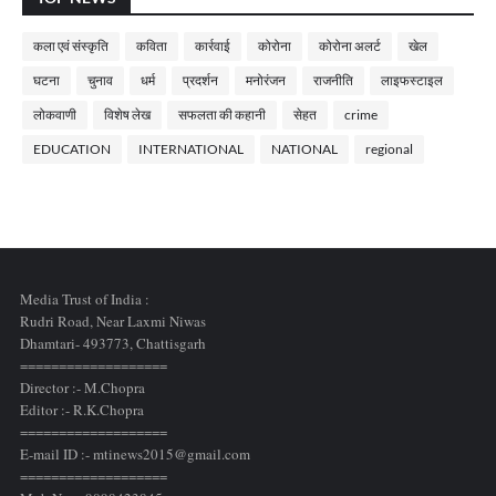
कला एवं संस्कृति
कविता
कार्रवाई
कोरोना
कोरोना अलर्ट
खेल
घटना
चुनाव
धर्म
प्रदर्शन
मनोरंजन
राजनीति
लाइफस्टाइल
लोकवाणी
विशेष लेख
सफलता की कहानी
सेहत
crime
EDUCATION
INTERNATIONAL
NATIONAL
regional
Media Trust of India :
Rudri Road, Near Laxmi Niwas
Dhamtari- 493773,
Chattisgarh
===================
Director :- M.Chopra
Editor :- R.K.Chopra
===================
E-mail ID :- mtinews2015@gmail.com
===================