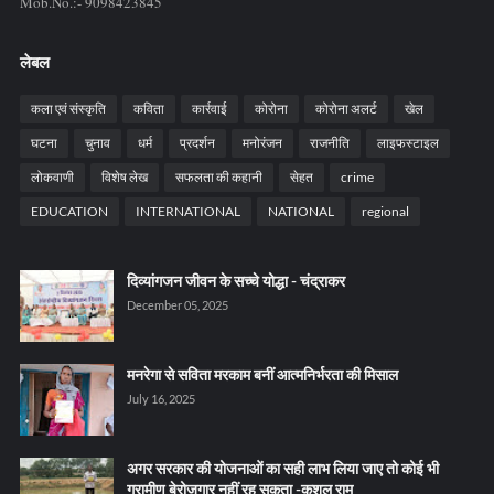
Mob.No.:- 9098423845
लेबल
कला एवं संस्कृति
कविता
कार्रवाई
कोरोना
कोरोना अलर्ट
खेल
घटना
चुनाव
धर्म
प्रदर्शन
मनोरंजन
राजनीति
लाइफस्टाइल
लोकवाणी
विशेष लेख
सफलता की कहानी
सेहत
crime
EDUCATION
INTERNATIONAL
NATIONAL
regional
दिव्यांगजन जीवन के सच्चे योद्धा - चंद्राकर
December 05, 2025
मनरेगा से सविता मरकाम बनीं आत्मनिर्भरता की मिसाल
July 16, 2025
अगर सरकार की योजनाओं का सही लाभ लिया जाए तो कोई भी
ग्रामीण बेरोजगार नहीं रह सकता -कुशल राम