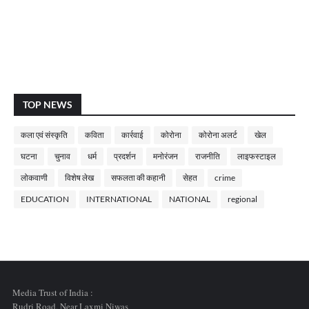
TOP NEWS
कला एवं संस्कृति
कविता
कार्रवाई
कोरोना
कोरोना अलर्ट
खेल
घटना
चुनाव
धर्म
प्रदर्शन
मनोरंजन
राजनीति
लाइफस्टाइल
लोकवाणी
विशेष लेख
सफलता की कहानी
सेहत
crime
EDUCATION
INTERNATIONAL
NATIONAL
regional
Media Trust of India :
Rudri Road, Near Laxmi Niwas