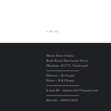
और नया
Media Trust of India :
Rudri Road, Near Laxmi Niwas
Dhamtari- 493773,
Chattisgarh
===================
Director :- M.Chopra
Editor :- R.K.Chopra
===================
E-mail ID :- mtinews2015@gmail.com
===================
Mob.No.:- 9098423845