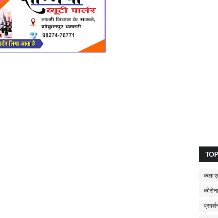
TO
कला एव
कोरोना
प्रदर्श