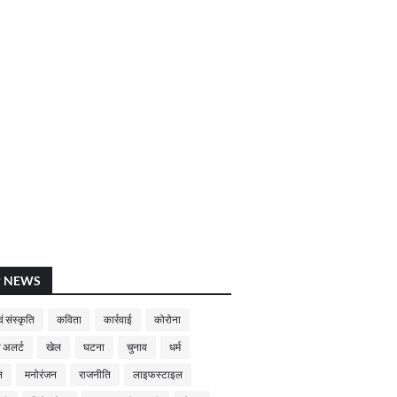
P NEWS
ं संस्कृति
कविता
कार्रवाई
कोरोना
 अलर्ट
खेल
घटना
चुनाव
धर्म
न
मनोरंजन
राजनीति
लाइफस्टाइल