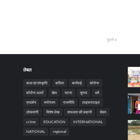
पुराने
लेबल
कला एवं संस्कृति
कविता
कार्रवाई
कोरोना
कोरोना अलर्ट
खेल
घटना
चुनाव
धर्म
प्रदर्शन
मनोरंजन
राजनीति
लाइफस्टाइल
लोकवाणी
विशेष लेख
सफलता की कहानी
सेहत
crime
EDUCATION
INTERNATIONAL
NATIONAL
regional