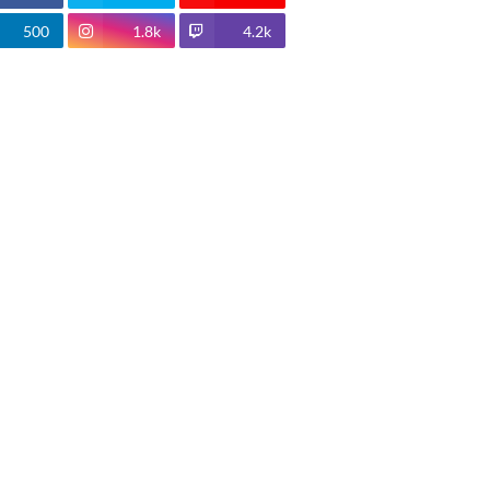
500
1.8k
4.2k