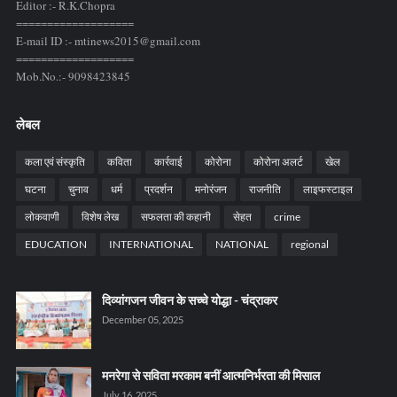
Editor :- R.K.Chopra
===================
E-mail ID :- mtinews2015@gmail.com
===================
Mob.No.:- 9098423845
लेबल
कला एवं संस्कृति
कविता
कार्रवाई
कोरोना
कोरोना अलर्ट
खेल
घटना
चुनाव
धर्म
प्रदर्शन
मनोरंजन
राजनीति
लाइफस्टाइल
लोकवाणी
विशेष लेख
सफलता की कहानी
सेहत
crime
EDUCATION
INTERNATIONAL
NATIONAL
regional
दिव्यांगजन जीवन के सच्चे योद्धा - चंद्राकर
December 05, 2025
मनरेगा से सविता मरकाम बनीं आत्मनिर्भरता की मिसाल
July 16, 2025