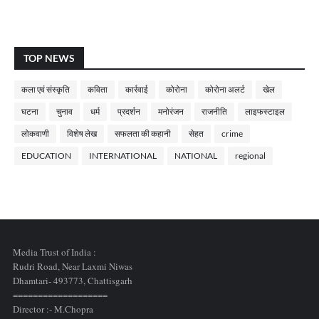
TOP NEWS
कला एवं संस्कृति
कविता
कार्रवाई
कोरोना
कोरोना अलर्ट
खेल
घटना
चुनाव
धर्म
प्रदर्शन
मनोरंजन
राजनीति
लाइफस्टाइल
लोकवाणी
विशेष लेख
सफलता की कहानी
सेहत
crime
EDUCATION
INTERNATIONAL
NATIONAL
regional
Media Trust of India :
Rudri Road, Near Laxmi Niwas
Dhamtari- 493773,
Chattisgarh
===================
Director :- M.Chopra