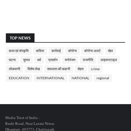
TOP NEWS
कला एवं संस्कृति
कविता
कार्रवाई
कोरोना
कोरोना अलर्ट
खेल
घटना
चुनाव
धर्म
प्रदर्शन
मनोरंजन
राजनीति
लाइफस्टाइल
लोकवाणी
विशेष लेख
सफलता की कहानी
सेहत
crime
EDUCATION
INTERNATIONAL
NATIONAL
regional
Media Trust of India :
Rudri Road, Near Laxmi Niwas
Dhamtari- 493773,
Chattisgarh