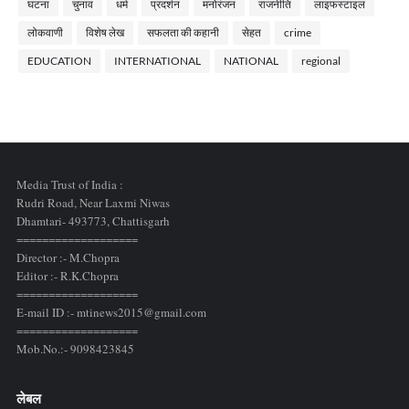
घटना
चुनाव
धर्म
प्रदर्शन
मनोरंजन
राजनीति
लाइफस्टाइल
लोकवाणी
विशेष लेख
सफलता की कहानी
सेहत
crime
EDUCATION
INTERNATIONAL
NATIONAL
regional
Media Trust of India :
Rudri Road, Near Laxmi Niwas
Dhamtari- 493773,
Chattisgarh
===================
Director :- M.Chopra
Editor :- R.K.Chopra
===================
E-mail ID :- mtinews2015@gmail.com
===================
Mob.No.:- 9098423845
लेबल