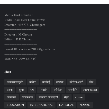
Media Trust of India :
Rudri Road, Near Laxmi Niwas
Dhamtari- 493773,
Chattisgarh
===================
Director :- M.Chopra
Editor :- R.K.Chopra
===================
E-mail ID :- mtinews2015@gmail.com
===================
Mob.No.:- 9098423845
लेबल
कला एवं संस्कृति
कविता
कार्रवाई
कोरोना
कोरोना अलर्ट
खेल
घटना
चुनाव
धर्म
प्रदर्शन
मनोरंजन
राजनीति
लाइफस्टाइल
लोकवाणी
विशेष लेख
सफलता की कहानी
सेहत
crime
EDUCATION
INTERNATIONAL
NATIONAL
regional