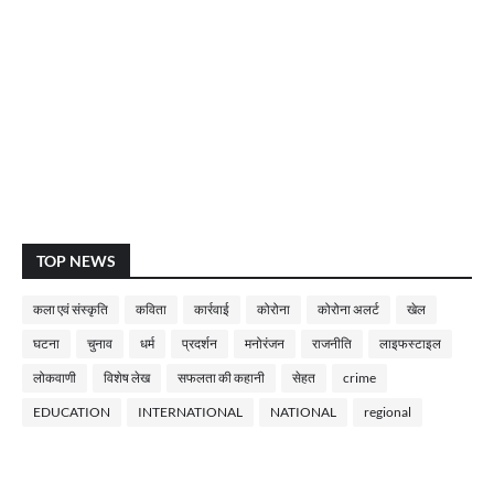
TOP NEWS
कला एवं संस्कृति
कविता
कार्रवाई
कोरोना
कोरोना अलर्ट
खेल
घटना
चुनाव
धर्म
प्रदर्शन
मनोरंजन
राजनीति
लाइफस्टाइल
लोकवाणी
विशेष लेख
सफलता की कहानी
सेहत
crime
EDUCATION
INTERNATIONAL
NATIONAL
regional