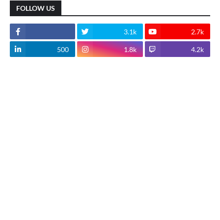
FOLLOW US
3.1k
2.7k
500
1.8k
4.2k