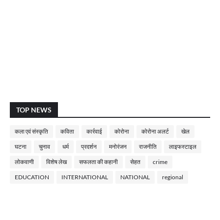
TOP NEWS
कला एवं संस्कृति
कविता
कार्रवाई
कोरोना
कोरोना अलर्ट
खेल
घटना
चुनाव
धर्म
प्रदर्शन
मनोरंजन
राजनीति
लाइफस्टाइल
लोकवाणी
विशेष लेख
सफलता की कहानी
सेहत
crime
EDUCATION
INTERNATIONAL
NATIONAL
regional