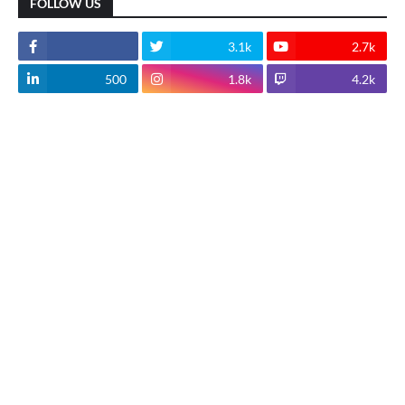
FOLLOW US
3.1k
2.7k
500
1.8k
4.2k