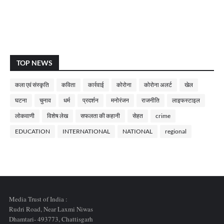
TOP NEWS
कला एवं संस्कृति
कविता
कार्रवाई
कोरोना
कोरोना अलर्ट
खेल
घटना
चुनाव
धर्म
प्रदर्शन
मनोरंजन
राजनीति
लाइफस्टाइल
लोकवाणी
विशेष लेख
सफलता की कहानी
सेहत
crime
EDUCATION
INTERNATIONAL
NATIONAL
regional
Media Trust of India :
Rudri Road, Near Laxmi Niwas
Dhamtari- 493773,
Chattisgarh