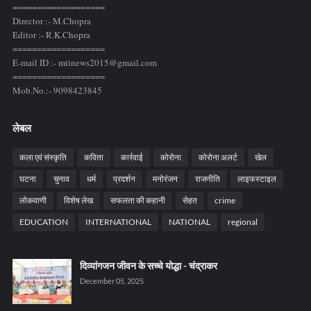
===================
Director :- M.Chopra
Editor :- R.K.Chopra
===================
E-mail ID :- mtinews2015@gmail.com
===================
Mob.No.:- 9098423845
लेबल
कला एवं संस्कृति
कविता
कार्रवाई
कोरोना
कोरोना अलर्ट
खेल
घटना
चुनाव
धर्म
प्रदर्शन
मनोरंजन
राजनीति
लाइफस्टाइल
लोकवाणी
विशेष लेख
सफलता की कहानी
सेहत
crime
EDUCATION
INTERNATIONAL
NATIONAL
regional
दिव्यांगजन जीवन के सच्चे योद्धा - चंद्राकर
December 05, 2025