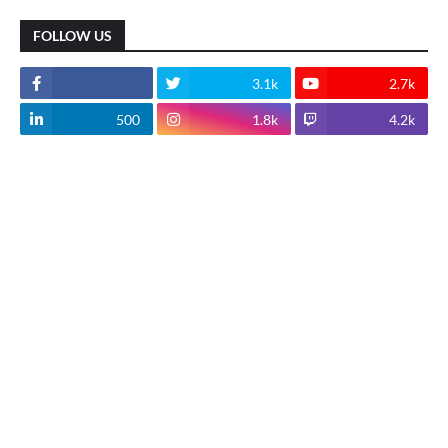
FOLLOW US
3.1k
2.7k
500
1.8k
4.2k