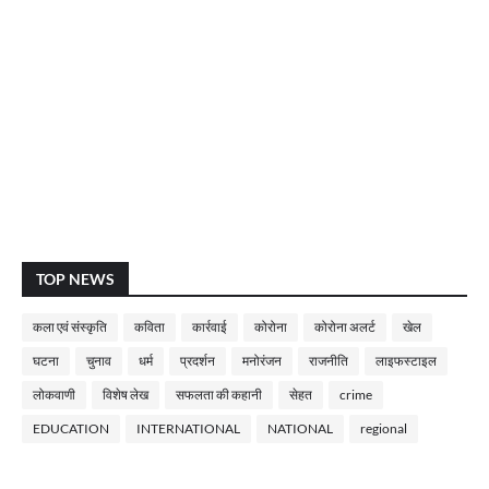
TOP NEWS
कला एवं संस्कृति
कविता
कार्रवाई
कोरोना
कोरोना अलर्ट
खेल
घटना
चुनाव
धर्म
प्रदर्शन
मनोरंजन
राजनीति
लाइफस्टाइल
लोकवाणी
विशेष लेख
सफलता की कहानी
सेहत
crime
EDUCATION
INTERNATIONAL
NATIONAL
regional