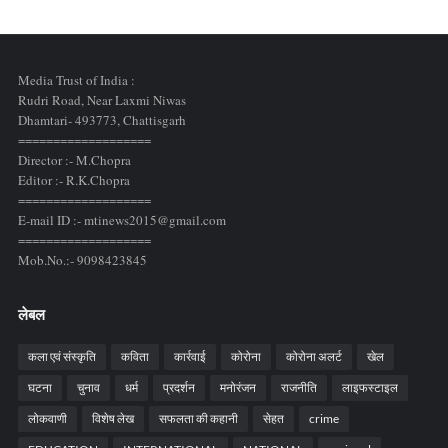
Media Trust of India :
Rudri Road, Near Laxmi Niwas
Dhamtari- 493773,
Chattisgarh
===================
Director :- M.Chopra
Editor :- R.K.Chopra
===================
E-mail ID :- mtinews2015@gmail.com
===================
Mob.No.:- 9098423845
लेबल
कला एवं संस्कृति
कविता
कार्रवाई
कोरोना
कोरोना अलर्ट
खेल
घटना
चुनाव
धर्म
प्रदर्शन
मनोरंजन
राजनीति
लाइफस्टाइल
लोकवाणी
विशेष लेख
सफलता की कहानी
सेहत
crime