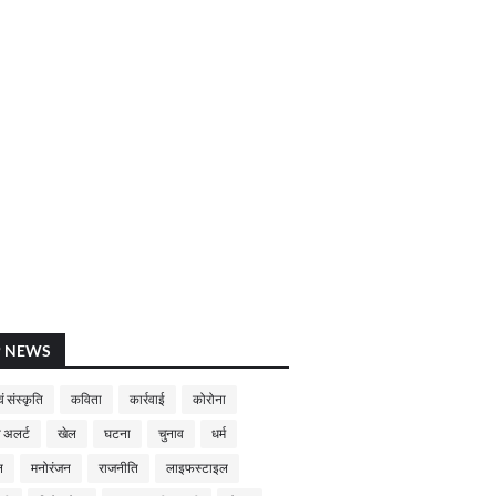
P NEWS
ं संस्कृति
कविता
कार्रवाई
कोरोना
 अलर्ट
खेल
घटना
चुनाव
धर्म
न
मनोरंजन
राजनीति
लाइफस्टाइल