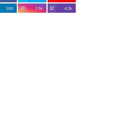
500
1.8k
4.2k