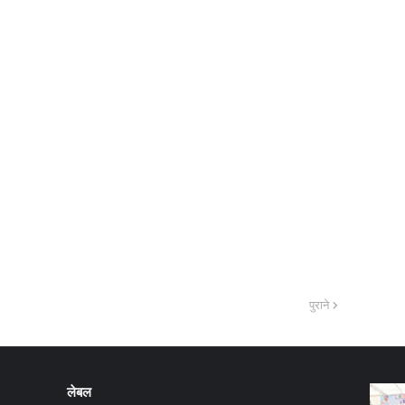
पुराने
लेबल