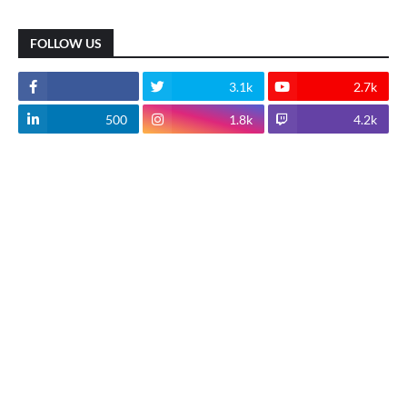
FOLLOW US
3.1k
2.7k
500
1.8k
4.2k