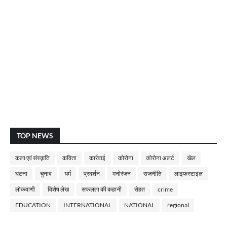
TOP NEWS
कला एवं संस्कृति
कविता
कार्रवाई
कोरोना
कोरोना अलर्ट
खेल
घटना
चुनाव
धर्म
प्रदर्शन
मनोरंजन
राजनीति
लाइफस्टाइल
लोकवाणी
विशेष लेख
सफलता की कहानी
सेहत
crime
EDUCATION
INTERNATIONAL
NATIONAL
regional