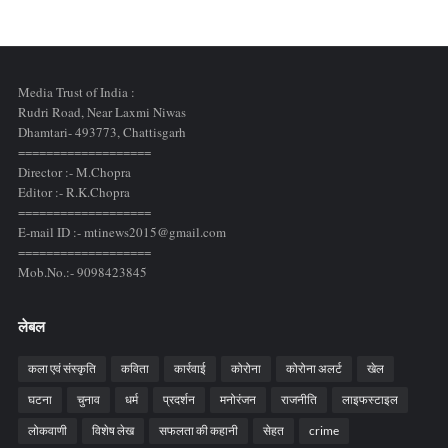
Media Trust of India :
Rudri Road, Near Laxmi Niwas
Dhamtari- 493773,
Chattisgarh
===================
Director :- M.Chopra
Editor :- R.K.Chopra
===================
E-mail ID :- mtinews2015@gmail.com
===================
Mob.No.:- 9098423845
लेबल
कला एवं संस्कृति
कविता
कार्रवाई
कोरोना
कोरोना अलर्ट
खेल
घटना
चुनाव
धर्म
प्रदर्शन
मनोरंजन
राजनीति
लाइफस्टाइल
लोकवाणी
विशेष लेख
सफलता की कहानी
सेहत
crime