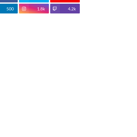
500
1.8k
4.2k