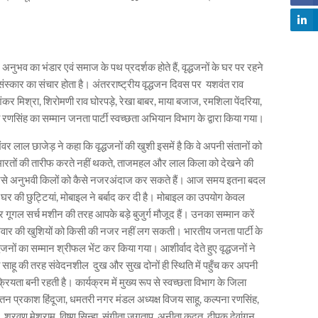
 अनुभव का भंडार एवं समाज के पथ प्रदर्शक होते हैं, वृद्धजनों के घर पर रहने
ष्ठ संस्कार का संचार होता है। अंतरराष्ट्रीय वृद्धजन दिवस पर यशवंत राव
र मिश्रा, शिरोमणी राव घोरपड़े, रेखा बाबर, माया बजाज, रमशिला पेंदरिया,
व रणसिंह का सम्मान जनता पार्टी स्वच्छता अभियान विभाग के द्वारा किया गया।
ाल छाजेड़ ने कहा कि वृद्धजनों की खुशी इसमें है कि वे अपनी संतानों को
नी इमारतों की तारीफ करते नहीं थकते, ताजमहल और लाल किला को देखने की
जन जैसे अनुभवी किलों को कैसे नजरअंदाज कर सकते हैं। आज समय इतना बदल
 घर की छुट्टियां, मोबाइल ने बर्बाद कर दी है। मोबाइल का उपयोग केवल
गूगल सर्च मशीन की तरह आपके बड़े बुजुर्ग मौजूद हैं। उनका सम्मान करें
परिवार की खुशियों को किसी की नजर नहीं लग सकती। भारतीय जनता पार्टी के
्धजनों का सम्मान श्रीफल भेंट कर किया गया। आशीर्वाद देते हुए वृद्धजनों ने
 साहू की तरह संवेदनशील दुख और सुख दोनों ही स्थिति में पहुँच कर अपनी
सक्रियता बनी रहती है। कार्यक्रम में मुख्य रूप से स्वच्छता विभाग के जिला
ेतन प्रकाश हिंदूजा, धमतरी नगर मंडल अध्यक्ष विजय साहू, कल्पना रणसिंह,
श्रवण मेश्राम, विष्णु सिन्हा, संगीता जगताप, अनीता कृदत, दीपक देवांगन,