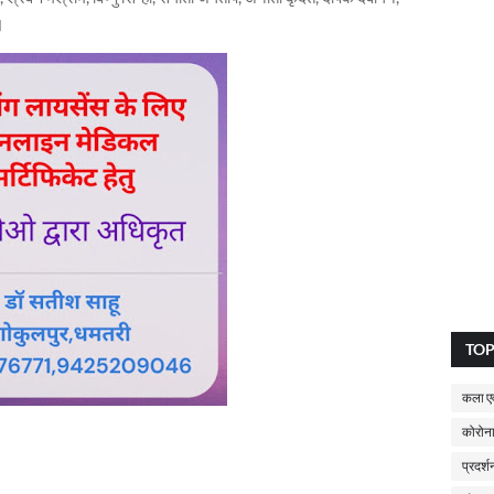
।
TO
कला एव
कोरोना
प्रदर्श