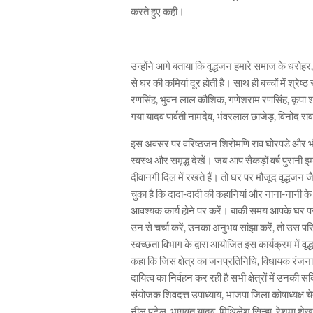
करते हुए कही।
उन्होंने आगे बताया कि वृद्धजन हमारे समाज के धरोहर,
से घर की कमियां दूर होती है। साथ ही बच्चों में श्रे
रणसिंह, भुवन लाल कौशिक, गणेशराम रणसिंह, कृपा शंक
गया यादव पार्वती नामदेव, भंवरलाल छाजेड़, विनोद रा
इस अवसर पर वरिष्ठजन शिरोमणि राव घोरपडे और भंवर ल
स्वस्थ और समृद्ध देखें। जब आप सैकड़ों वर्ष पुरा
दीवानगी दिल में रखते हैं। तो घर पर मौजूद वृद्ध
चुका है कि दादा-दादी की कहानियां और नाना-नानी के
आवश्यक कार्य होने पर करें। बाकी समय आपके घर पर 
उन से चर्चा करें, उनका अनुभव सांझा करें, तो उस 
स्वच्छता विभाग के द्वारा आयोजित इस कार्यक्रम में वृद
कहा कि जिस क्षेत्र का जनप्रतिनिधि, विधायक रंजना
दायित्व का निर्वहन कर रही है सभी क्षेत्रों में उनकी 
संयोजक शिवदत्त उपाध्याय, भाजपा जिला कोषाध्यक्ष च
नील पटेल, भागवत यादव, मिथिलेश सिन्हा, रेशमा शेख, 