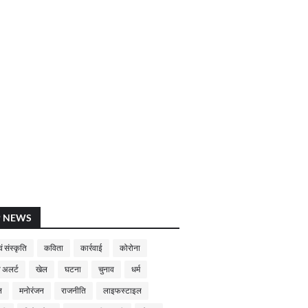
P NEWS
ं संस्कृति
कविता
कार्रवाई
कोरोना
 अलर्ट
खेल
घटना
चुनाव
धर्म
न
मनोरंजन
राजनीति
लाइफस्टाइल