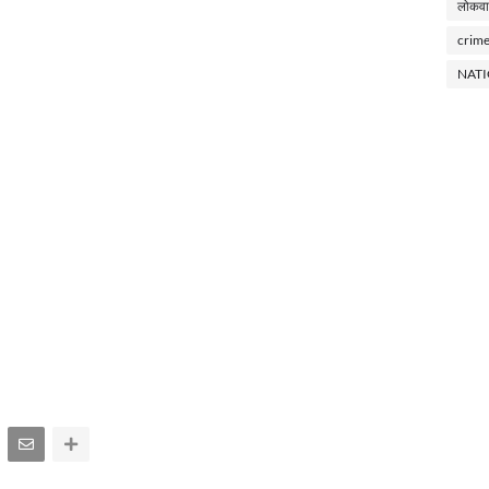
लोकवा
crim
NAT