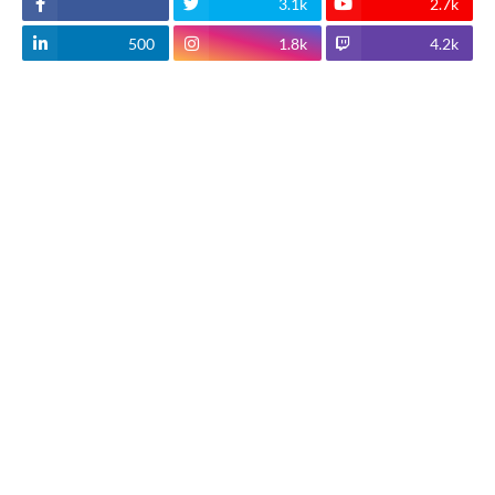
3.1k
2.7k
500
1.8k
4.2k