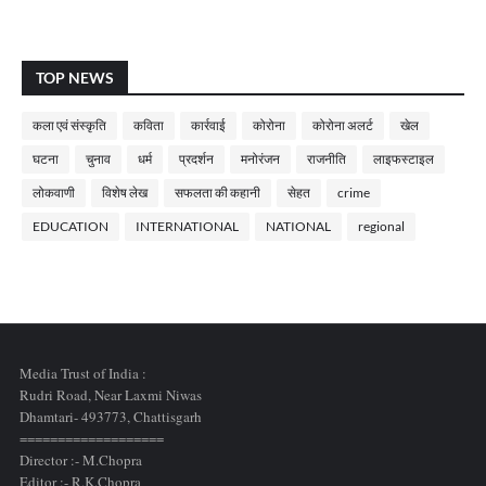
TOP NEWS
कला एवं संस्कृति
कविता
कार्रवाई
कोरोना
कोरोना अलर्ट
खेल
घटना
चुनाव
धर्म
प्रदर्शन
मनोरंजन
राजनीति
लाइफस्टाइल
लोकवाणी
विशेष लेख
सफलता की कहानी
सेहत
crime
EDUCATION
INTERNATIONAL
NATIONAL
regional
Media Trust of India :
Rudri Road, Near Laxmi Niwas
Dhamtari- 493773,
Chattisgarh
===================
Director :- M.Chopra
Editor :- R.K.Chopra