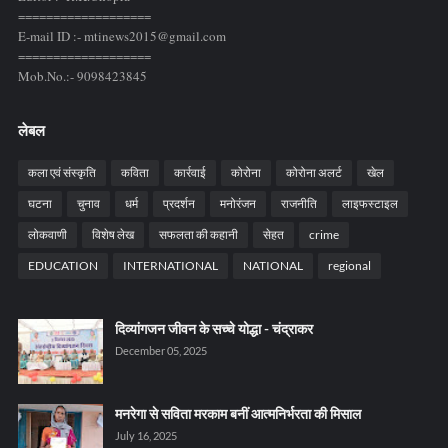
===================
E-mail ID :- mtinews2015@gmail.com
===================
Mob.No.:- 9098423845
लेबल
कला एवं संस्कृति
कविता
कार्रवाई
कोरोना
कोरोना अलर्ट
खेल
घटना
चुनाव
धर्म
प्रदर्शन
मनोरंजन
राजनीति
लाइफस्टाइल
लोकवाणी
विशेष लेख
सफलता की कहानी
सेहत
crime
EDUCATION
INTERNATIONAL
NATIONAL
regional
दिव्यांगजन जीवन के सच्चे योद्धा - चंद्राकर
December 05, 2025
मनरेगा से सविता मरकाम बनीं आत्मनिर्भरता की मिसाल
July 16, 2025