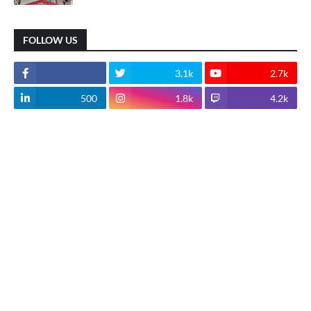
FOLLOW US
3.1k
2.7k
500
1.8k
4.2k