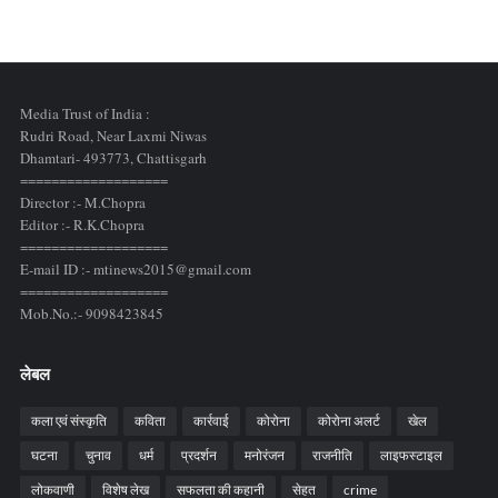
Media Trust of India :
Rudri Road, Near Laxmi Niwas
Dhamtari- 493773,
Chattisgarh
===================
Director :- M.Chopra
Editor :- R.K.Chopra
===================
E-mail ID :- mtinews2015@gmail.com
===================
Mob.No.:- 9098423845
लेबल
कला एवं संस्कृति
कविता
कार्रवाई
कोरोना
कोरोना अलर्ट
खेल
घटना
चुनाव
धर्म
प्रदर्शन
मनोरंजन
राजनीति
लाइफस्टाइल
लोकवाणी
विशेष लेख
सफलता की कहानी
सेहत
crime