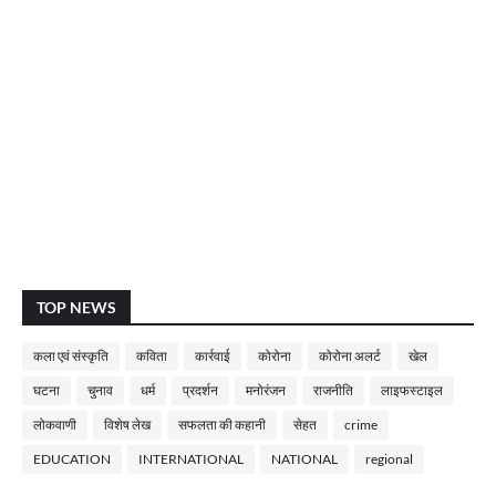
TOP NEWS
कला एवं संस्कृति
कविता
कार्रवाई
कोरोना
कोरोना अलर्ट
खेल
घटना
चुनाव
धर्म
प्रदर्शन
मनोरंजन
राजनीति
लाइफस्टाइल
लोकवाणी
विशेष लेख
सफलता की कहानी
सेहत
crime
EDUCATION
INTERNATIONAL
NATIONAL
regional