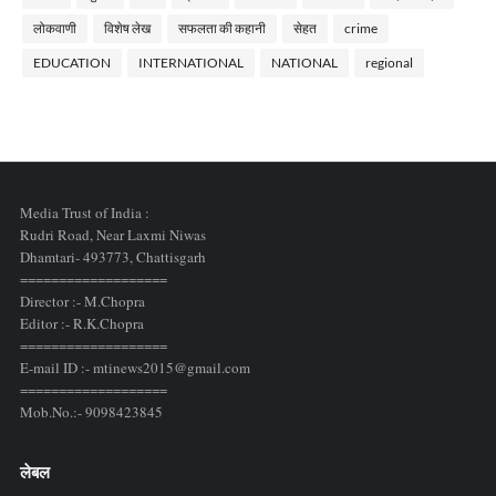
लोकवाणी
विशेष लेख
सफलता की कहानी
सेहत
crime
EDUCATION
INTERNATIONAL
NATIONAL
regional
Media Trust of India :
Rudri Road, Near Laxmi Niwas
Dhamtari- 493773,
Chattisgarh
===================
Director :- M.Chopra
Editor :- R.K.Chopra
===================
E-mail ID :- mtinews2015@gmail.com
===================
Mob.No.:- 9098423845
लेबल