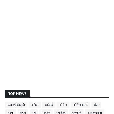
TOP NEWS
कला एवं संस्कृति
कविता
कार्रवाई
कोरोना
कोरोना अलर्ट
खेल
घटना
चुनाव
धर्म
प्रदर्शन
मनोरंजन
राजनीति
लाइफस्टाइल