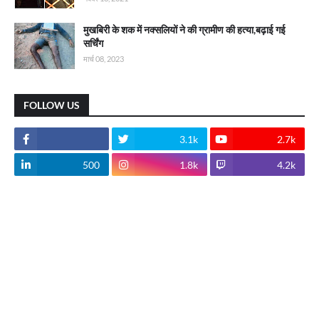
मुखबिरी के शक में नक्सलियों ने की ग्रामीण की हत्या,बढ़ाई गई
सर्चिंग
मार्च 08, 2023
FOLLOW US
3.1k
2.7k
500
1.8k
4.2k