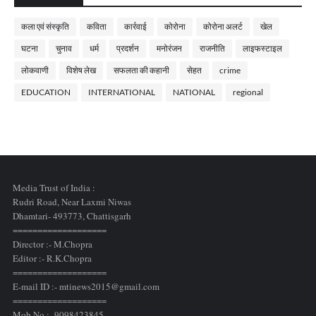
कला एवं संस्कृति
कविता
कार्रवाई
कोरोना
कोरोना अलर्ट
खेल
घटना
चुनाव
धर्म
प्रदर्शन
मनोरंजन
राजनीति
लाइफस्टाइल
लोकवाणी
विशेष लेख
सफलता की कहानी
सेहत
crime
EDUCATION
INTERNATIONAL
NATIONAL
regional
Media Trust of India :
Rudri Road, Near Laxmi Niwas
Dhamtari- 493773,
Chattisgarh
===================
Director :- M.Chopra
Editor :- R.K.Chopra
===================
E-mail ID :- mtinews2015@gmail.com
===================
Mob.No.:- 9098423845