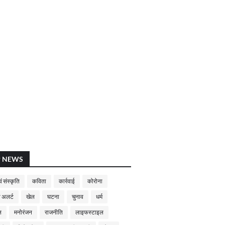
P NEWS
ं संस्कृति
कविता
कार्रवाई
कोरोना
 अलर्ट
खेल
घटना
चुनाव
धर्म
न
मनोरंजन
राजनीति
लाइफस्टाइल