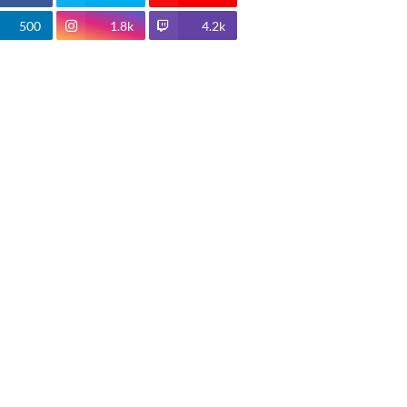
500
1.8k
4.2k