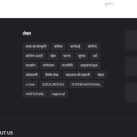
पुराने
लेबल
कला एवं संस्कृति
कविता
कार्रवाई
कोरोना
कोरोना अलर्ट
खेल
घटना
चुनाव
धर्म
प्रदर्शन
मनोरंजन
राजनीति
लाइफस्टाइल
लोकवाणी
विशेष लेख
सफलता की कहानी
सेहत
crime
EDUCATION
INTERNATIONAL
NATIONAL
regional
UT US