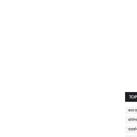
TO
कला एव
कोरोना
प्रदर्श