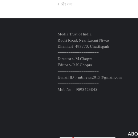
और नया
Media Trust of India :
Rudri Road, Near Laxmi Niwas
Dhamtari- 493773,
Chattisgarh
===================
Director :- M.Chopra
Editor :- R.K.Chopra
===================
E-mail ID :- mtinews2015@gmail.com
===================
Mob.No.:- 9098423845
ABO