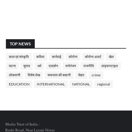
TOP NEWS
कला एवं संस्कृति
कविता
कार्रवाई
कोरोना
कोरोना अलर्ट
खेल
घटना
चुनाव
धर्म
प्रदर्शन
मनोरंजन
राजनीति
लाइफस्टाइल
लोकवाणी
विशेष लेख
सफलता की कहानी
सेहत
crime
EDUCATION
INTERNATIONAL
NATIONAL
regional
Media Trust of India :
Rudri Road, Near Laxmi Niwas