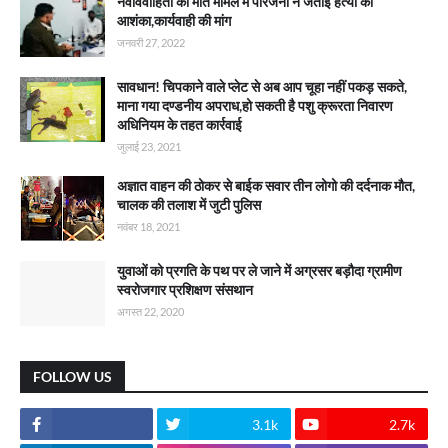
नवविवाहिता की मौत मामले में परिजनों ने जताई हत्या की
आशंका,कार्यवाही की मांग
जनवरी 27, 2022
सावधान! चिपकाने वाले प्लेट से अब आप चूहा नहीं पकड़ सकते,
माना गया दण्डनीय अपराध,हो सकती है पशु क्रूरता निवारण
अधिनियम के तहत कार्रवाई
जुलाई 23, 2021
अज्ञात वाहन की ठोकर से बाईक सवार तीन लोगो की दर्दनाक मौत,
चालक की तलाश में जुटी पुलिस
नवंबर 18, 2021
युवाओं को प्रगति के पथ पर ले जाने में अग्रसर बड़ौदा ग्रामीण
स्वरोजगार प्रशिक्षण संसथान
अगस्त 22, 2020
FOLLOW US
3.1k
2.7k