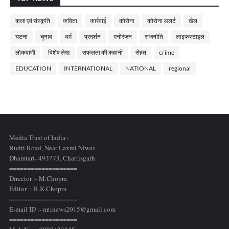
कला एवं संस्कृति
कविता
कार्रवाई
कोरोना
कोरोना अलर्ट
खेल
घटना
चुनाव
धर्म
प्रदर्शन
मनोरंजन
राजनीति
लाइफस्टाइल
लोकवाणी
विशेष लेख
सफलता की कहानी
सेहत
crime
EDUCATION
INTERNATIONAL
NATIONAL
regional
Media Trust of India :
Rudri Road, Near Laxmi Niwas
Dhamtari- 493773,
Chattisgarh
===================
Director :- M.Chopra
Editor :- R.K.Chopra
===================
E-mail ID :- mtinews2015@gmail.com
===================