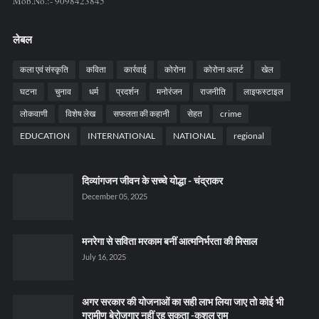
Mob.No.:- 9098423845
लेबल
कला एवं संस्कृति
कविता
कार्रवाई
कोरोना
कोरोना अलर्ट
खेल
घटना
चुनाव
धर्म
प्रदर्शन
मनोरंजन
राजनीति
लाइफस्टाइल
लोकवाणी
विशेष लेख
सफलता की कहानी
सेहत
crime
EDUCATION
INTERNATIONAL
NATIONAL
regional
दिव्यांगजन जीवन के सच्चे योद्धा - चंद्राकर
December 05, 2025
मनरेगा से सविता मरकाम बनीं आत्मनिर्भरता की मिसाल
July 16, 2025
अगर सरकार की योजनाओं का सही लाभ लिया जाए तो कोई भी
ग्रामीण बेरोजगार नहीं रह सकता -कुशल राम