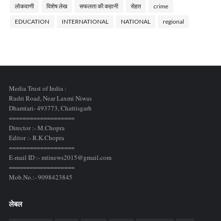
लोकवाणी
विशेष लेख
सफलता की कहानी
सेहत
crime
EDUCATION
INTERNATIONAL
NATIONAL
regional
Media Trust of India :
Rudri Road, Near Laxmi Niwas
Dhamtari- 493773,
Chattisgarh
===================
Director :- M.Chopra
Editor :- R.K.Chopra
===================
E-mail ID :- mtinews2015@gmail.com
===================
Mob.No.:- 9098423845
लेबल