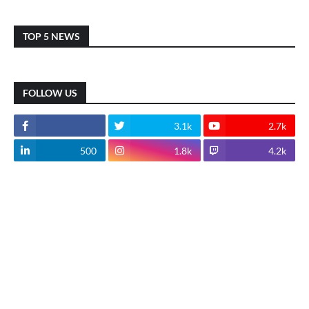
TOP 5 NEWS
FOLLOW US
3.1k
2.7k
500
1.8k
4.2k