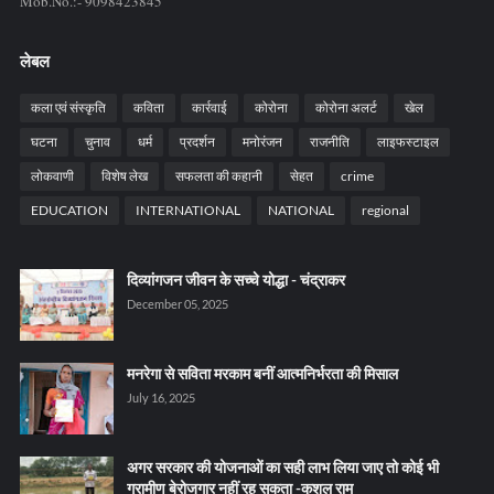
Mob.No.:- 9098423845
लेबल
कला एवं संस्कृति
कविता
कार्रवाई
कोरोना
कोरोना अलर्ट
खेल
घटना
चुनाव
धर्म
प्रदर्शन
मनोरंजन
राजनीति
लाइफस्टाइल
लोकवाणी
विशेष लेख
सफलता की कहानी
सेहत
crime
EDUCATION
INTERNATIONAL
NATIONAL
regional
दिव्यांगजन जीवन के सच्चे योद्धा - चंद्राकर
December 05, 2025
मनरेगा से सविता मरकाम बनीं आत्मनिर्भरता की मिसाल
July 16, 2025
अगर सरकार की योजनाओं का सही लाभ लिया जाए तो कोई भी
ग्रामीण बेरोजगार नहीं रह सकता -कुशल राम