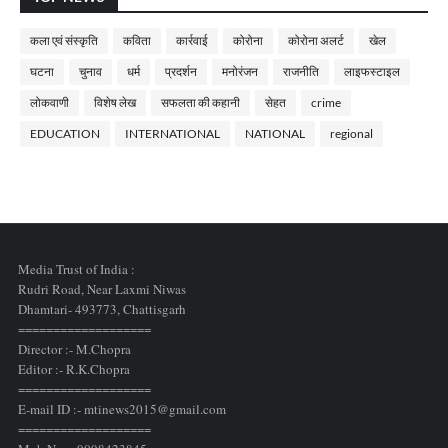
कला एवं संस्कृति
कविता
कार्रवाई
कोरोना
कोरोना अलर्ट
खेल
घटना
चुनाव
धर्म
प्रदर्शन
मनोरंजन
राजनीति
लाइफस्टाइल
लोकवाणी
विशेष लेख
सफलता की कहानी
सेहत
crime
EDUCATION
INTERNATIONAL
NATIONAL
regional
Media Trust of India :
Rudri Road, Near Laxmi Niwas
Dhamtari- 493773,
Chattisgarh
===================
Director :- M.Chopra
Editor :- R.K.Chopra
===================
E-mail ID :- mtinews2015@gmail.com
===================