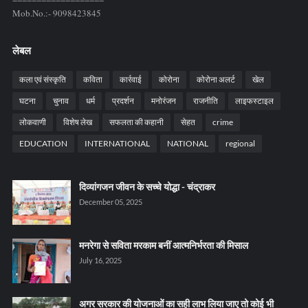
Mob.No.:- 9098423845
लेबल
कला एवं संस्कृति
कविता
कार्रवाई
कोरोना
कोरोना अलर्ट
खेल
घटना
चुनाव
धर्म
प्रदर्शन
मनोरंजन
राजनीति
लाइफस्टाइल
लोकवाणी
विशेष लेख
सफलता की कहानी
सेहत
crime
EDUCATION
INTERNATIONAL
NATIONAL
regional
दिव्यांगजन जीवन के सच्चे योद्धा - चंद्राकर
December 05, 2025
मनरेगा से सविता मरकाम बनीं आत्मनिर्भरता की मिसाल
July 16, 2025
अगर सरकार की योजनाओं का सही लाभ लिया जाए तो कोई भी