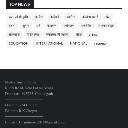
TOP NEWS
कला एवं संस्कृति
कविता
कार्रवाई
कोरोना
कोरोना अलर्ट
खेल
घटना
चुनाव
धर्म
प्रदर्शन
मनोरंजन
राजनीति
लाइफस्टाइल
लोकवाणी
विशेष लेख
सफलता की कहानी
सेहत
crime
EDUCATION
INTERNATIONAL
NATIONAL
regional
Media Trust of India :
Rudri Road, Near Laxmi Niwas
Dhamtari- 493773,
Chattisgarh
===================
Director :- M.Chopra
Editor :- R.K.Chopra
===================
E-mail ID :- mtinews2015@gmail.com
===================