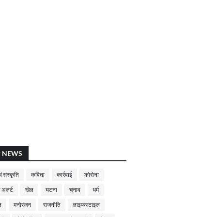
P NEWS
ं संस्कृति
कविता
कार्रवाई
कोरोना
 अलर्ट
खेल
घटना
चुनाव
धर्म
न
मनोरंजन
राजनीति
लाइफस्टाइल