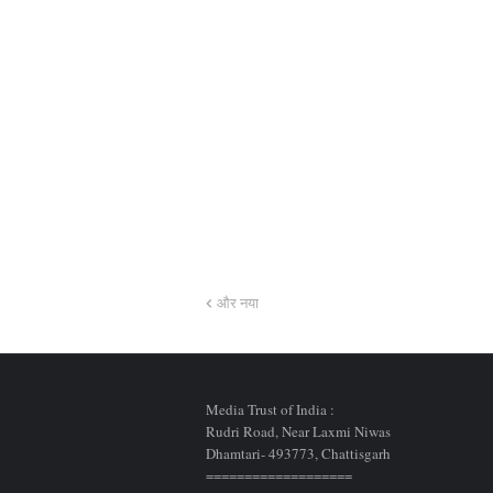
और नया
Media Trust of India :
Rudri Road, Near Laxmi Niwas
Dhamtari- 493773,
Chattisgarh
===================