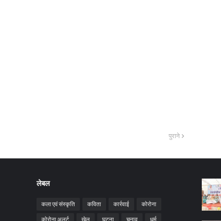
पुराने
लेबल
कला एवं संस्कृति
कविता
कार्रवाई
कोरोना
कोरोना अलर्ट
खेल
घटना
चुनाव
धर्म