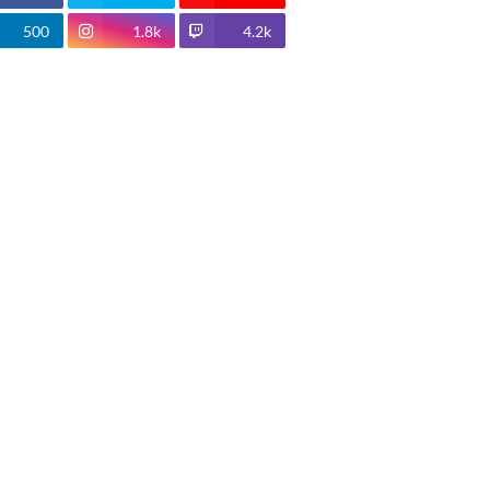
500
1.8k
4.2k