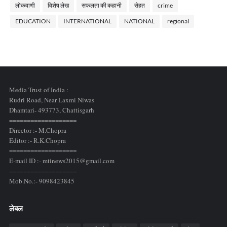
लोकवाणी
विशेष लेख
सफलता की कहानी
सेहत
crime
EDUCATION
INTERNATIONAL
NATIONAL
regional
Media Trust of India :
Rudri Road, Near Laxmi Niwas
Dhamtari- 493773,
Chattisgarh
===================
Director :- M.Chopra
Editor :- R.K.Chopra
===================
E-mail ID :- mtinews2015@gmail.com
===================
Mob.No.:- 9098423845
लेबल