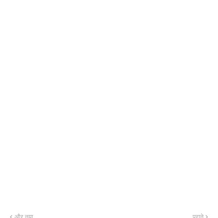
और नया
पुराने