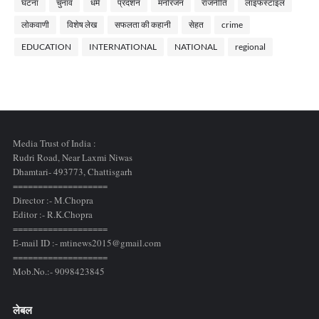
घटना
चुनाव
धर्म
प्रदर्शन
मनोरंजन
राजनीति
लाइफस्टाइल
लोकवाणी
विशेष लेख
सफलता की कहानी
सेहत
crime
EDUCATION
INTERNATIONAL
NATIONAL
regional
Media Trust of India :
Rudri Road, Near Laxmi Niwas
Dhamtari- 493773,
Chattisgarh
===================
Director :- M.Chopra
Editor :- R.K.Chopra
===================
E-mail ID :- mtinews2015@gmail.com
===================
Mob.No.:- 9098423845
लेबल