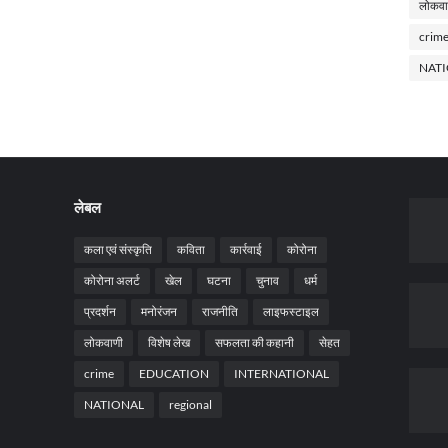
लोकवा
crim
NAT
लेबल
कला एवं संस्कृति
कविता
कार्रवाई
कोरोना
कोरोना अलर्ट
खेल
घटना
चुनाव
धर्म
प्रदर्शन
मनोरंजन
राजनीति
लाइफस्टाइल
लोकवाणी
विशेष लेख
सफलता की कहानी
सेहत
crime
EDUCATION
INTERNATIONAL
NATIONAL
regional