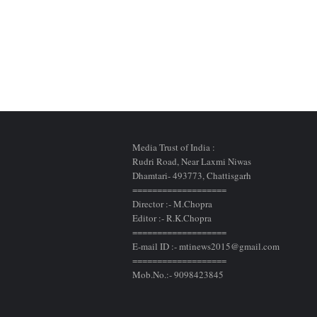
Media Trust of India :
Rudri Road, Near Laxmi Niwas
Dhamtari- 493773,
Chattisgarh
===================
Director :- M.Chopra
Editor :- R.K.Chopra
===================
E-mail ID :- mtinews2015@gmail.com
===================
Mob.No.:- 9098423845