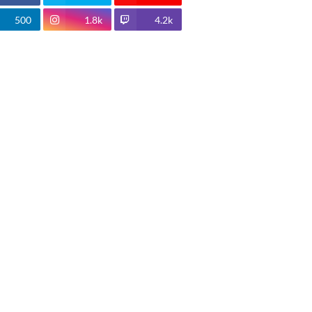
500
1.8k
4.2k