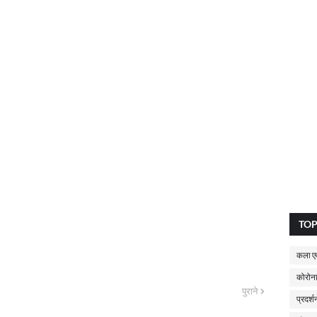
TO
कला एव
कोरोना
पुराने
प्रदर्श