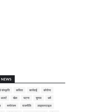
P NEWS
ं संस्कृति
कविता
कार्रवाई
कोरोना
 अलर्ट
खेल
घटना
चुनाव
धर्म
न
मनोरंजन
राजनीति
लाइफस्टाइल