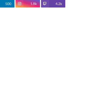
500
1.8k
4.2k