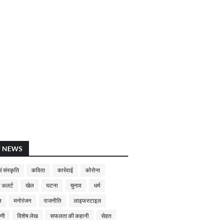
P NEWS
ं संस्कृति
कविता
कार्रवाई
कोरोना
 अलर्ट
खेल
घटना
चुनाव
धर्म
न
मनोरंजन
राजनीति
लाइफस्टाइल
णी
विशेष लेख
सफलता की कहानी
सेहत