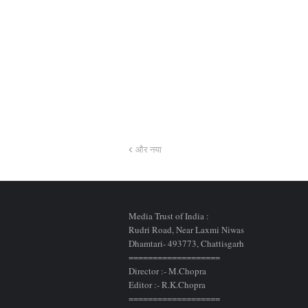
और नया
Media Trust of India :
Rudri Road, Near Laxmi Niwas
Dhamtari- 493773,
Chattisgarh
===================
Director :- M.Chopra
Editor :- R.K.Chopra
===================