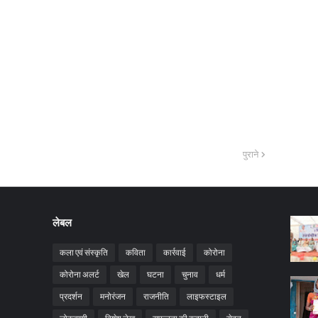
पुराने
लेबल
कला एवं संस्कृति
कविता
कार्रवाई
कोरोना
कोरोना अलर्ट
खेल
घटना
चुनाव
धर्म
प्रदर्शन
मनोरंजन
राजनीति
लाइफस्टाइल