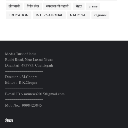
लोकवाणी
विशेष लेख
सफलता की कहानी
सेहत
crime
EDUCATION
INTERNATIONAL
NATIONAL
regional
Media Trust of India :
Rudri Road, Near Laxmi Niwas
Dhamtari- 493773,
Chattisgarh
===================
Director :- M.Chopra
Editor :- R.K.Chopra
===================
E-mail ID :- mtinews2015@gmail.com
===================
Mob.No.:- 9098423845
लेबल