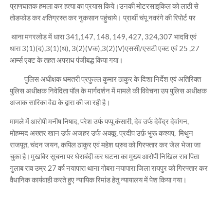
प्राणघातक हमला कर हत्या का प्रयास किये।उनकी मोटरसाइकिल को लाठी से
तोडफोड कर क्षतिग्रस्त कर नुकसान पहुंचाये। प्रार्थी चंपू नवरंगे की रिपोर्ट पर
थाना मगरलोड में धारा 341,147, 148, 149, 427, 324,307 भादवि एवं
धारा 3(1)(द),3(1)(ध), 3(2)(Vक),3(2)(V)एससी/एसटी एक्ट एवं 25 ,27
आर्म्स एक्ट के तहत अपराध पंजीबद्ध किया गया।
पुलिस अधीक्षक धमतरी प्रफुल्ल कुमार ठाकुर के दिशा निर्देश एवं अतिरिक्त
पुलिस अधीक्षक निवेदिता पॉल के मार्गदर्शन में मामले की विवेचना उप पुलिस अधीक्षक
अजाक सारिका वैद्य के द्वारा की जा रही है।
मामले में आरोपी मनीष निषाद, परेश उर्फ पप्पू कंसारी, देव उर्फ देवेंद्र देवांगन,
मोहम्मद अख्तर खान उर्फ अजहर उर्फ अक्कू, प्रदीप उर्फ़ भुरू कश्यप, मिथुन
राजपूत, चंदन जयन, कपिल ठाकुर एवं महेश ध्रुव को गिरफ्तार कर जेल भेजा जा
चुका है।मुखबिर सूचना पर घेराबंदी कर घटना का मुख्य आरोपी निखिल राव पिता
गुलाब राव उम्र 27 वर्ष नयापारा थाना गोबरा नयापारा जिला रायपुर को गिरफ्तार कर
वैधानिक कार्यवाही करते हुए न्यायिक रिमांड हेतु न्यायालय में पेश किया गया।