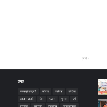
पुराने
लेबल
कला एवं संस्कृति
कविता
कार्रवाई
कोरोना
कोरोना अलर्ट
खेल
घटना
चुनाव
धर्म
प्रदर्शन
मनोरंजन
राजनीति
लाइफस्टाइल