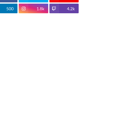
500
1.8k
4.2k