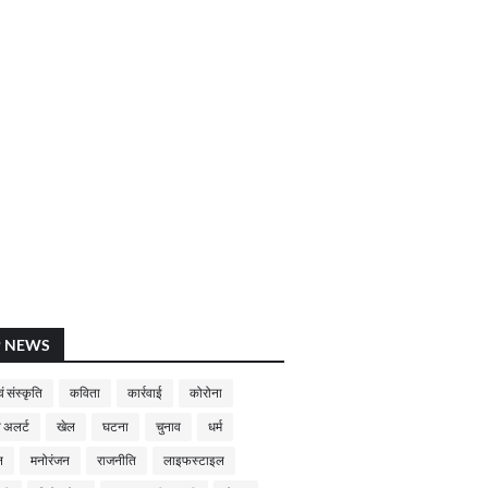
P NEWS
ं संस्कृति
कविता
कार्रवाई
कोरोना
 अलर्ट
खेल
घटना
चुनाव
धर्म
न
मनोरंजन
राजनीति
लाइफस्टाइल