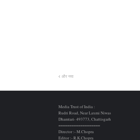
और नया
Media Trust of India :
Rudri Road, Near Laxmi Niwas
Dhamtari- 493773,
Chattisgarh
===================
Director :- M.Chopra
Editor :- R.K.Chopra