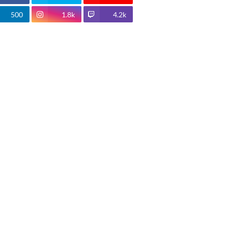
500
1.8k
4.2k