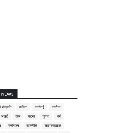
P NEWS
ं संस्कृति
कविता
कार्रवाई
कोरोना
 अलर्ट
खेल
घटना
चुनाव
धर्म
न
मनोरंजन
राजनीति
लाइफस्टाइल