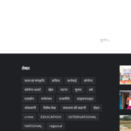
पुराने
लेबल
कला एवं संस्कृति
कविता
कार्रवाई
कोरोना
कोरोना अलर्ट
खेल
घटना
चुनाव
धर्म
प्रदर्शन
मनोरंजन
राजनीति
लाइफस्टाइल
लोकवाणी
विशेष लेख
सफलता की कहानी
सेहत
crime
EDUCATION
INTERNATIONAL
NATIONAL
regional