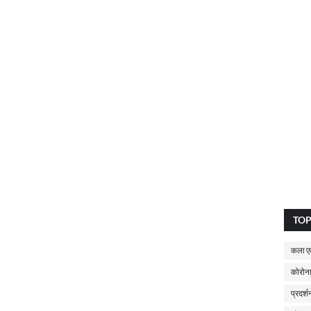
TO
कला एव
कोरोना
प्रदर्श