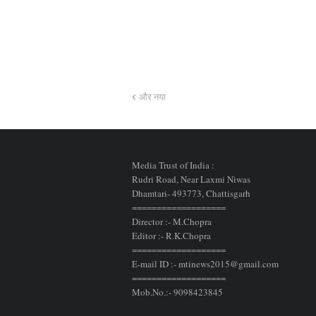
और नया
Media Trust of India :
Rudri Road, Near Laxmi Niwas
Dhamtari- 493773,
Chattisgarh
===================
Director :- M.Chopra
Editor :- R.K.Chopra
===================
E-mail ID :- mtinews2015@gmail.com
===================
Mob.No.:- 9098423845