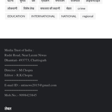
घटना
चुनाव
धर्म
प्रदर्शन
मनोरंजन
राजनीति
लाइफस्टाइल
लोकवाणी
विशेष लेख
सफलता की कहानी
सेहत
crime
EDUCATION
INTERNATIONAL
NATIONAL
regional
Media Trust of India :
Rudri Road, Near Laxmi Niwas
Dhamtari- 493773,
Chattisgarh
===================
Director :- M.Chopra
Editor :- R.K.Chopra
===================
E-mail ID :- mtinews2015@gmail.com
===================
Mob.No.:- 9098423845
लेबल